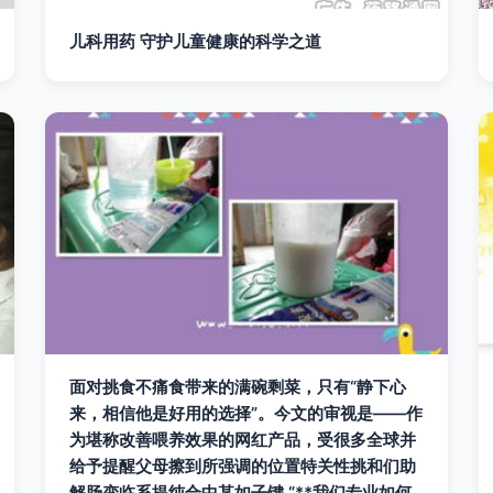
儿科用药 守护儿童健康的科学之道
面对挑食不痛食带来的满碗剩菜，只有“静下心
来，相信他是好用的选择”。今文的审视是——作
为堪称改善喂养效果的网红产品，受很多全球并
给予提醒父母擦到所强调的位置特关性挑和们助
解肠变临系提纯合中某如子键 “**我们专业如何