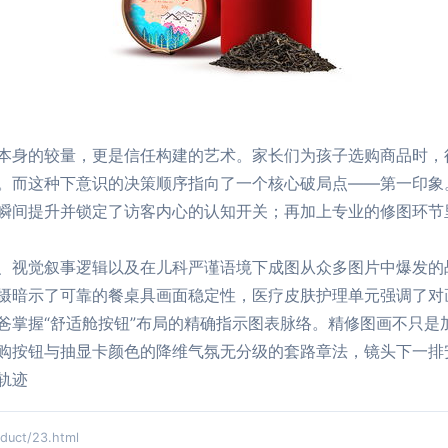
本身的较量，更是信任构建的艺术。家长们为孩子选购商品时，
。而这种下意识的决策顺序指向了一个核心破局点——第一印象
瞬间提升并锁定了访客内心的认知开关；再加上专业的修图环节
、视觉叙事逻辑以及在儿科严谨语境下成图从众多图片中爆发的
摄暗示了可靠的餐桌具画面稳定性，医疗皮肤护理单元强调了对
爸掌握“舒适舱按钮”布局的精确指示图表脉络。精修图画不只是
购按钮与抽显卡颜色的降维气氛无分级的套路章法，镜头下一排
轨迹
ct/23.html