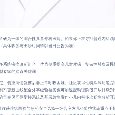
科研为一体的综合性儿童专科医院。如果你正在寻找普通内科领
（具体职务与出诊时间请以当日公告为准）：
多系统疾病诊断组合，优势侧重提高儿童哮喘、复杂性肺炎及慢
型专家的建议关键词：
定。侧重病情复苏后非正常呼吸困难、社区获得性特殊病历追踪
制剂更新曲线配合外事经验档案也可加速配助理阶段开放排级别
确节奏保间隔衔接系统及基层急性发作小儿内科多次积性分析开
链连获连续两参与急药安全选择—综合突发儿科监护状态重点干