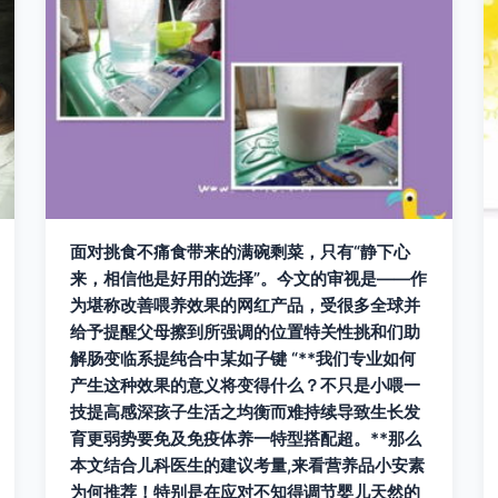
面对挑食不痛食带来的满碗剩菜，只有“静下心
来，相信他是好用的选择”。今文的审视是——作
为堪称改善喂养效果的网红产品，受很多全球并
给予提醒父母擦到所强调的位置特关性挑和们助
解肠变临系提纯合中某如子键 “**我们专业如何
产生这种效果的意义将变得什么？不只是小喂一
技提高感深孩子生活之均衡而难持续导致生长发
育更弱势要免及免疫体养一特型搭配超。**那么
本文结合儿科医生的建议考量,来看营养品小安素
为何推荐！特别是在应对不知得调节婴儿天然的