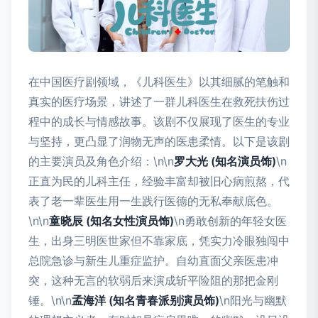
在中国医疗剧领域，《儿科医生》以其细腻的笔触和
真实的医疗场景，讲述了一群儿科医生在救死扶伤过
程中的成长与情感故事。该剧不仅展现了医生的专业
与坚持，更凸显了润物无声的医患柔情。以下是该剧
的主要演员及角色介绍：\n\n
罗大光 (知名演员饰)
\n
正直为民的儿科主任，经验丰富却被旧心病煎熬，代
表了老一辈医生用一生践行医德的无私奉献底色。
\n\n
童晓辰 (知名女性演员饰)
\n勇敢创新的年轻女医
生，出身三明医世家但不靠家底，凭实力冷眼独闯中
总院急诊与新生儿重症监护。自幼直面父亲医患冲
突，这种无言的软弱后来演成斩平险阻的那把金刚
锤。\n\n
孟海洋 (知名青春派别演员饰)
\n阳光与幽默