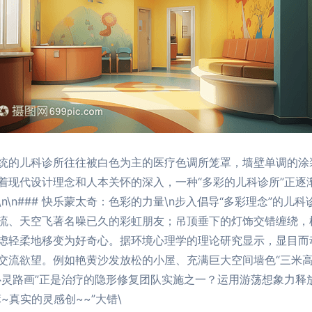
统的儿科诊所往往被白色为主的医疗色调所笼罩，墙壁单调的涂
着现代设计理念和人本关怀的深入，一种“多彩的儿科诊所”正逐
\n### 快乐蒙太奇：色彩的力量\n步入倡导“多彩理念”的
流、天空飞著名噪已久的彩虹朋友；吊顶垂下的灯饰交错缠绕，
虑轻柔地移变为好奇心。据环境心理学的理论研究显示，显目而
交流欲望。例如艳黄沙发放松的小屋、充满巨大空间墙色“三米高
心灵路画”正是治疗的隐形修复团队实施之一？运用游荡想象力释
真实的灵感创~~”大错\